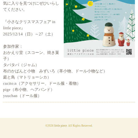
気に入りを見つけにぜひいらし
てください。
『小さなクリスマスフェア in
little piece』
2025/12/14（日）～27（土）
参加作家：
おかえり堂（スコーン、焼き菓
子）
タパタパ（ジャム）
布のかばんと小物 みずいろ（革小物、ドール小物など）
庭と鳥（マトリョーシカ）
cucito.n（アクセサリー、ドール服・着物）
pige（布小物、ヘアバンド）
yuuchan（ドール服）
©2026
little piece
. All Rights Reserved.