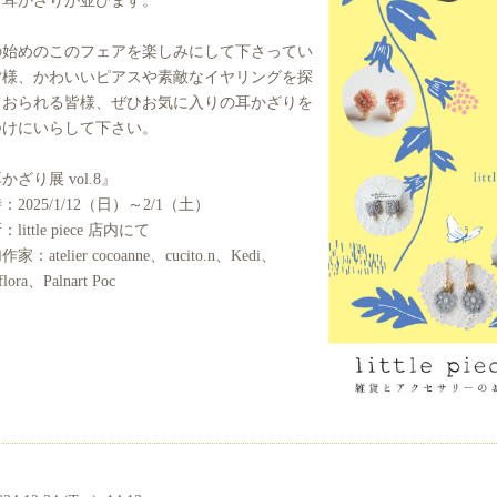
の始めのこのフェアを楽しみにして下さってい
皆様、かわいいピアスや素敵なイヤリングを探
ておられる皆様、ぜひお気に入りの耳かざりを
つけにいらして下さい。
かざり展 vol.8』
：2025/1/12（日）～2/1（土）
little piece 店内にて
家：atelier cocoanne、cucito.n、Kedi、
iflora、Palnart Poc