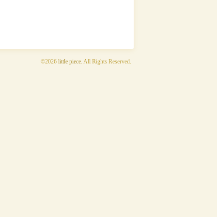
©2026
little piece
. All Rights Reserved.