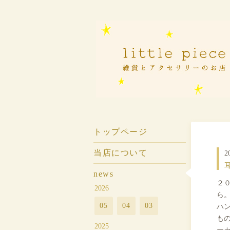
トップページ
当店について
2
耳
news
２
2026
ら
05
04
03
ハ
も
2025
ー