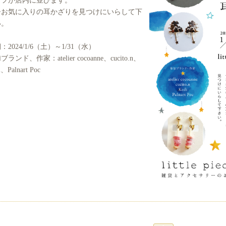
ひお気に入りの耳かざりを見つけにいらして下
い。
：2024/1/6（土）～1/31（水）
ランド、作家：atelier cocoanne、cucito.n、
i、Palnart Poc