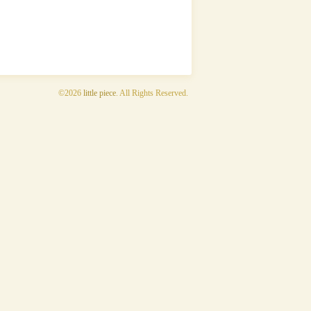
©2026
little piece
. All Rights Reserved.