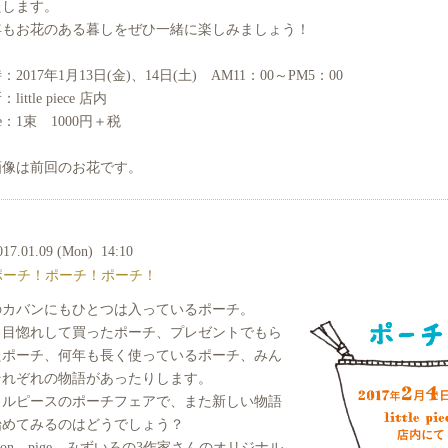
たします。
年もお花のある暮しをぜひ一緒に楽しみましょう！
：2017年1月13日(金)、14日(土) AM11：00～PM5：00
little piece 店内
ice：1束 1000円＋税
画像は前回のお花です。
017.01.09 (Mon) 14:10
ポーチ！ポーチ！ポーチ！
のカバンにもひとつは入っているポーチ。
と目惚れして買ったポーチ、プレゼントでもら
たポーチ、何年も長く使っているポーチ、みん
それぞれの物語があったりします。
トルピースのポーチフェアで、また新しい物語
始めてみるのはどうでしょう？
oron、pige、みずいろの3作家さんのオリジナル