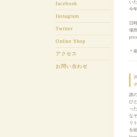
い
facebook
今
Instagram
日時
Twitter
場所：
pr
Online Shop
＊
アクセス
お問い合わせ
2
誰
ひ
っ
な
リ
を
ky