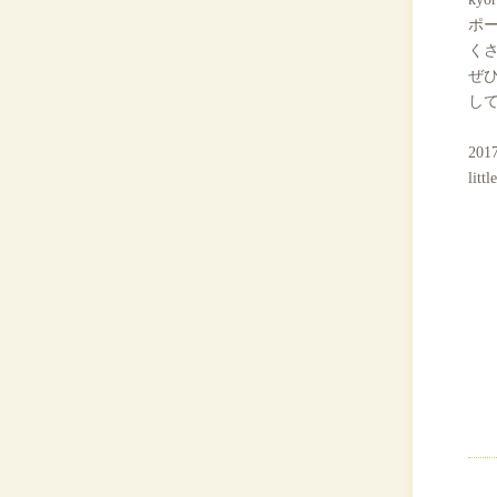
ポ
く
ぜ
し
20
lit