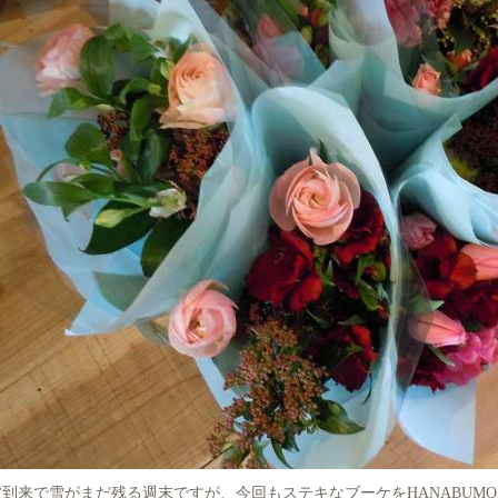
波到来で雪がまだ残る週末ですが、今回もステキなブーケをHANABUM