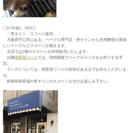
〇6/29(金)、30(土)
「杢キリン スコーン販売」
大阪府守口市にある、ベーグル専門店・杢キリンから天然酵母の美味
しいベーグルとスコーンが届きます。
当店では2種のスコーンを特別販売いたします。
お隣
喫茶室ツバメ
では、同時開催でベーグルランチをお作りする予
定。
ランチについては、喫茶室ツバメの告知があるまでお待ちくださいま
せ。
島根県初登場の杢キリンのスコーンをぜひお楽しみ下さい。