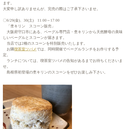
ます。
大変申し訳ありませんが、完売の際はご了承下さいませ。
〇6/29(金)、30(土) 11:00～17:00
「杢キリン スコーン販売」
大阪府守口市にある、ベーグル専門店・杢キリンから天然酵母の美味
しいベーグルとスコーンが届きます。
当店では2種のスコーンを特別販売いたします。
お隣
喫茶室ツバメ
では、同時開催でベーグルランチをお作りする予
定。
ランチについては、喫茶室ツバメの告知があるまでお待ちくださいま
せ。
島根県初登場の杢キリンのスコーンをぜひお楽しみ下さい。