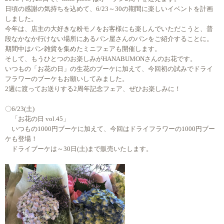
日頃の感謝の気持ちを込めて、6/23～30の期間に楽しいイベントを計画
しました。
今年は、店主の大好きな粉モノをお客様にも楽しんでいただこうと、普
段なかなか行けない場所にあるパン屋さんのパンをご紹介することに。
期間中はパン雑貨を集めたミニフェアも開催します。
そして、もうひとつのお楽しみがHANABUMONさんのお花です。
いつもの「お花の日」の生花のブーケに加えて、今回初の試みでドライ
フラワーのブーケもお願いしてみました。
2週に渡ってお送りする2周年記念フェア、ぜひお楽しみに！
〇6/23(土)
「お花の日 vol.45」
いつもの1000円ブーケに加えて、今回はドライフラワーの1000円ブー
ケも登場！
ドライブーケは～30日(土)まで販売いたします。