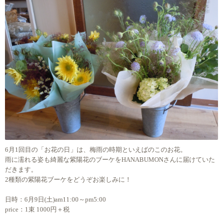
6月1回目の「お花の日」は、梅雨の時期といえばのこのお花。
雨に濡れる姿も綺麗な紫陽花のブーケをHANABUMONさんに届けていた
だきます。
2種類の紫陽花ブーケをどうぞお楽しみに！
日時：6月9日(土)am11:00～pm5:00
price：1束 1000円＋税