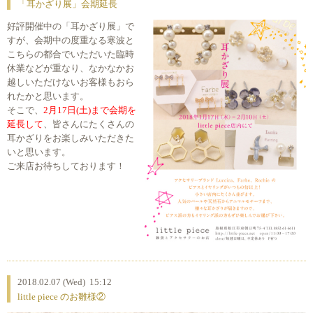
「耳かざり展」会期延長
好評開催中の「耳かざり展」で
すが、会期中の度重なる寒波と
こちらの都合でいただいた臨時
休業などが重なり、なかなかお
越しいただけないお客様もおら
れたかと思います。
そこで、
2月17日(土)まで会期を
延長して
、皆さんにたくさんの
耳かざりをお楽しみいただきた
いと思います。
ご来店お待ちしております！
2018.02.07 (Wed) 15:12
little piece のお雛様②