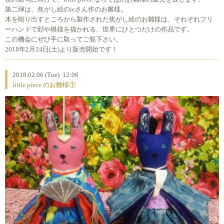
第二弾は、焦がし絵のieさん作のお雛様。
木を削り出すところから製作された焦がし絵のお雛様は、それぞれフリ
ーハンドで顔や模様を描かれる、世界にひとつだけの作品です。
この機会にぜひ手に取ってご覧下さい。
2018年2月24日(土)より販売開始です！
2018.02.06 (Tue) 12:06
little piece のお雛様①