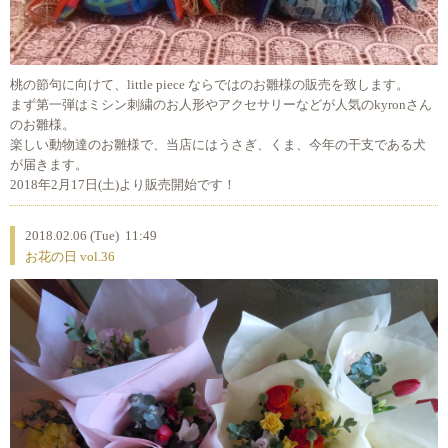
桃の節句に向けて、little piece ならではのお雛様の販売を致します。
まず第一弾はミシン刺繍のお人形やアクセサリーなどが人気のkyronさん
のお雛様。
楽しい動物達のお雛様で、当店にはうさぎ、くま、今年の干支である犬
が届きます。
2018年2月17日(土)より販売開始です！
2018.02.06 (Tue) 11:49
お花の日 vol.36