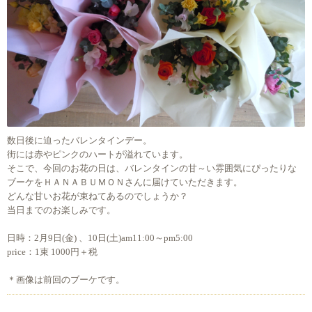
数日後に迫ったバレンタインデー。
街には赤やピンクのハートが溢れています。
そこで、今回のお花の日は、バレンタインの甘～い雰囲気にぴったりな
ブーケをＨＡＮＡＢＵＭＯＮさんに届けていただきます。
どんな甘いお花が束ねてあるのでしょうか？
当日までのお楽しみです。
日時：2月9日(金) 、10日(土)am11:00～pm5:00
price：1束 1000円＋税
＊画像は前回のブーケです。