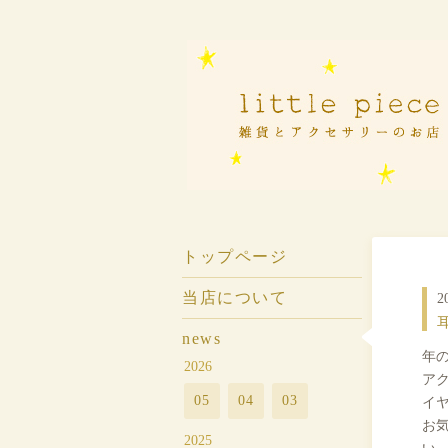
トップページ
当店について
2
耳
news
年
2026
ア
05
04
03
イ
お
2025
い