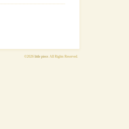
©2026
little piece
. All Rights Reserved.