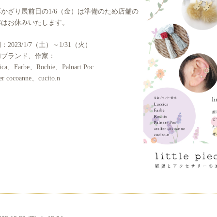
かざり展前日の1/6（金）は準備のため店舗の
業はお休みいたします。
：2023/1/7（土）～1/31（火）
加ブランド、作家：
cica、Farbe、Rochie、Palnart Poc
ier cocoanne、cucito.n