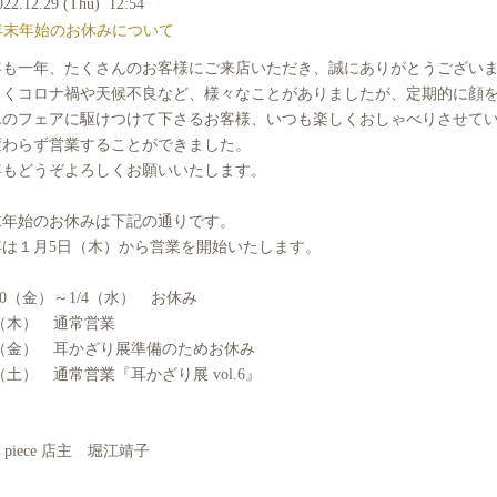
022.12.29 (Thu) 12:54
年末年始のお休みについて
年も一年、たくさんのお客様にご来店いただき、誠にありがとうござい
引くコロナ禍や天候不良など、様々なことがありましたが、定期的に顔
んのフェアに駆けつけて下さるお客様、いつも楽しくおしゃべりさせて
変わらず営業することができました。
年もどうぞよろしくお願いいたします。
末年始のお休みは下記の通りです。
年は１月5日（木）から営業を開始いたします。
/30（金）～1/4（水） お休み
5（木） 通常営業
6（金） 耳かざり展準備のためお休み
7（土） 通常営業『耳かざり展 vol.6』
tle piece 店主 堀江靖子