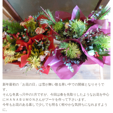
新年最初の「お花の日」は雪が舞い散る寒い中での開催となりそうで
す。
そんな冬真っ只中の1月ですが、今回は春を先取りしたようなお花を中心
にＨＡＮＡＢＵＭＯＮさんがブーケを作って下さいます。
今年もお花のある暮しで少しでも明るく軽やかな気持ちになれますよう
に。