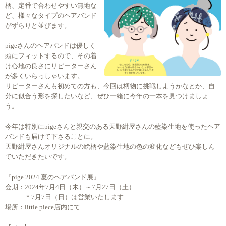
柄、定番で合わせやすい無地な
ど、様々なタイプのヘアバンド
がずらりと並びます。
pigeさんのヘアバンドは優しく
頭にフィットするので、その着
け心地の良さにリピーターさん
が多くいらっしゃいます。
リピーターさんも初めての方も、今回は柄物に挑戦しようかなとか、自
分に似合う形を探したいなど、ぜひ一緒に今年の一本を見つけましょ
う。
今年は特別にpigeさんと親交のある天野紺屋さんの藍染生地を使ったヘア
バンドも届けて下さることに。
天野紺屋さんオリジナルの絵柄や藍染生地の色の変化などもぜひ楽しん
でいただきたいです。
『pige 2024 夏のヘアバンド展』
会期：2024年7月4日（木）～7月27日（土）
＊7月7日（日）は営業いたします
場所：little piece店内にて