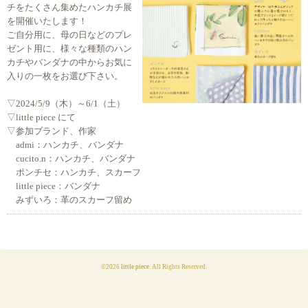
チをたくさん集めたハンカチ展
を開催いたします！
ご自分用に、母の日などのプレ
ゼント用に、様々な種類のハン
カチやバンダナの中からお気に
入りの一枚をお選び下さい。
▽2024/5/9（木）～6/1（土）
▽little piece にて
▽参加ブランド、作家
admi：ハンカチ、バンダナ
cucito.n：ハンカチ、バンダナ
ポンチセ：ハンカチ、スカーフ
little piece：バンダナ
みずいろ：革のスカーフ留め
©2026
little piece
. All Rights Reserved.