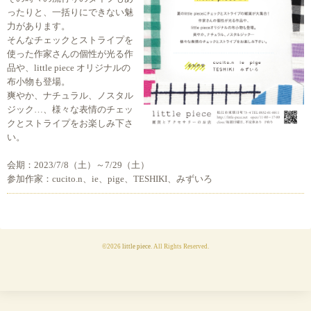
ったりと、一括りにできない魅
力があります。
そんなチェックとストライプを
使った作家さんの個性が光る作
品や、little piece オリジナルの
布小物も登場。
爽やか、ナチュラル、ノスタル
ジック…、様々な表情のチェッ
クとストライプをお楽しみ下さ
い。
会期：2023/7/8（土）～7/29（土）
参加作家：cucito.n、ie、pige、TESHIKI、みずいろ
©2026
little piece
. All Rights Reserved.