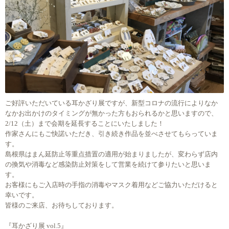
ご好評いただいている耳かざり展ですが、新型コロナの流行によりなか
なかお出かけのタイミングが無かった方もおられるかと思いますので、
2/12（土）まで会期を延長することにいたしました！
作家さんにもご快諾いただき、引き続き作品を並べさせてもらっていま
す。
島根県はまん延防止等重点措置の適用が始まりましたが、変わらず店内
の換気や消毒など感染防止対策をして営業を続けて参りたいと思いま
す。
お客様にもご入店時の手指の消毒やマスク着用などご協力いただけると
幸いです。
皆様のご来店、お待ちしております。
『耳かざり展 vol.5』