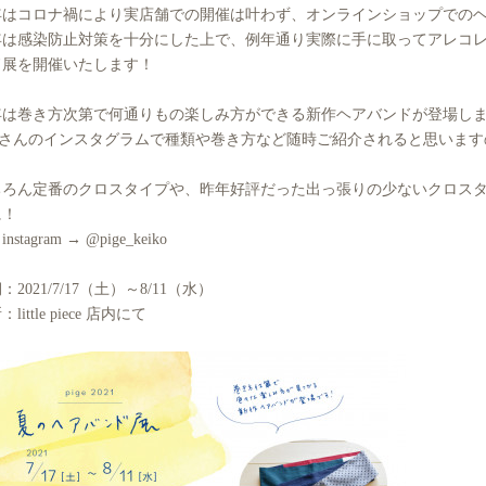
年はコロナ禍により実店舗での開催は叶わず、オンラインショップでの
年は感染防止対策を十分にした上で、例年通り実際に手に取ってアレコ
ド展を開催いたします！
年は巻き方次第で何通りもの楽しみ方ができる新作ヘアバンドが登場し
igeさんのインスタグラムで種類や巻き方など随時ご紹介されると思いま
。
ちろん定番のクロスタイプや、昨年好評だった出っ張りの少ないクロス
に！
 instagram → @pige_keiko
：2021/7/17（土）～8/11（水）
little piece 店内にて