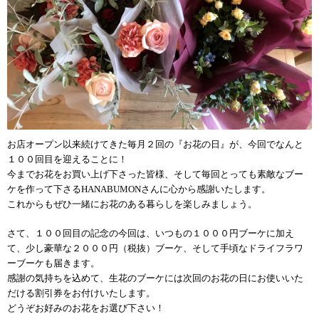
お店オープン以来続けてきた毎月２回の『お花の日』が、今回でなんと
１００回目を迎えることに！
今までお花をお買い上げ下さった皆様、そして毎回とっても素敵なブー
ケを作って下さるHANABUMONさんに心から感謝いたします。
これからもぜひ一緒にお花のある暮らしを楽しみましょう。
さて、１００回目の記念の今回は、いつもの１０００円ブーケに加え
て、少し豪華な２０００円（税抜）ブーケ、そして手頃なドライフラワ
ーブーケも届きます。
感謝の気持ちを込めて、生花のブーケには次回のお花の日にお使いいた
だける割引券をお付けいたします。
どうぞお好みのお花をお選び下さい！