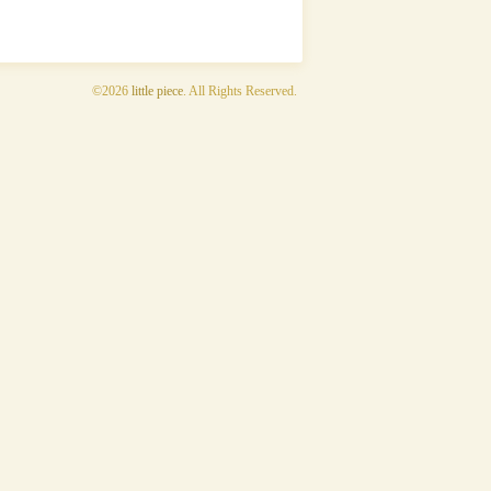
©2026
little piece
. All Rights Reserved.