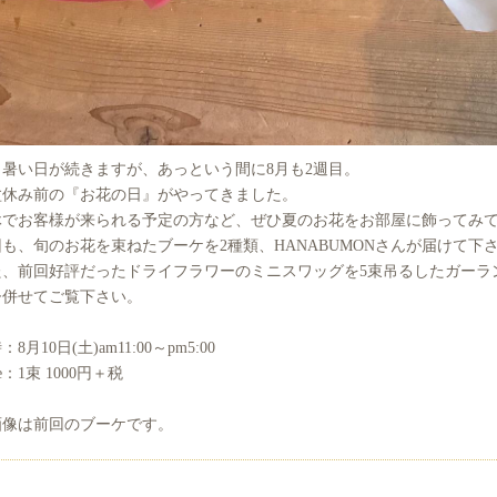
日暑い日が続きますが、あっという間に8月も2週目。
盆休み前の『お花の日』がやってきました。
休でお客様が来られる予定の方など、ぜひ夏のお花をお部屋に飾ってみ
も、旬のお花を束ねたブーケを2種類、HANABUMONさんが届けて下
た、前回好評だったドライフラワーのミニスワッグを5束吊るしたガーラ
ひ併せてご覧下さい。
：8月10日(土)am11:00～pm5:00
ce：1束 1000円＋税
画像は前回のブーケです。