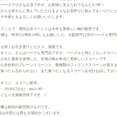
イペースで小さなお店ですが、お客様に支えられてなんとか3年！
れからも皆さんに喜んでいただけるようなお店作りに励んでまいりたい
うぞ今後ともよろしくお願いいたします。
いうことで、周年記念イベントは今年も美味しい物の販売です。
一弾は、昨年の2周年の時にもお願いした、大阪府守口市のベーグル専門
！
年も快くお引き受けくださり、感謝です。
杢キリン」さんはベーグル専門店ですが、ベーグルと同じくらいスコー
味された素材を使用した、生地の味が本当に美味しいスコーンです。
回も全粒粉のプレーンスコーンと、数種類のフィリングスコーンが届き
度食べたら忘れられない、また食べたくなるスコーンをぜひお試し下さ
杢キリン スコーン販売』
2019/6/22(土) am11:00~
無くなり次第販売終了です。)
画像は前回の販売時のものです。
容は今回とは異なる場合がございます。