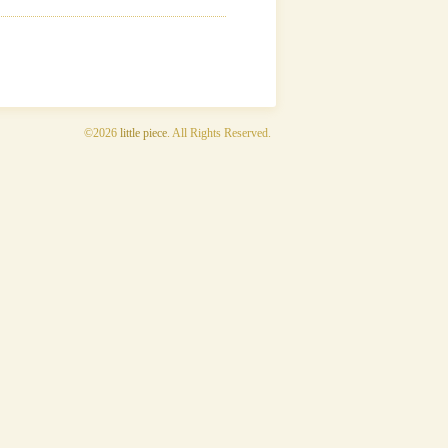
©2026
little piece
. All Rights Reserved.