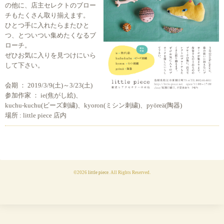
の他に、店主セレクトのブロー
チもたくさん取り揃えます。
ひとつ手に入れたらまたひと
つ、とついつい集めたくなるブ
ローチ。
ぜひお気に入りを見つけにいら
して下さい。
会期 ： 2019/3/9(土)～3/23(土)
参加作家 ： ie(焦がし絵)、
kuchu-kuchu(ビーズ刺繍)、kyoron(ミシン刺繍)、pyöreä(陶器)
場所 : little piece 店内
©2026
little piece
. All Rights Reserved.