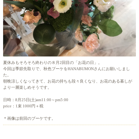
夏休みもそろそろ終わりの８月2回目の「お花の日」。
今回は季節先取りで、秋色ブーケをHANABUMONさんにお願いしまし
た。
朝晩涼しくなってきて、お花の持ちも段々良くなり、お花のある暮しが
より一層楽しめそうです。
日時：8月25日(土)am11:00～pm5:00
price：1束 1000円＋税
＊画像は前回のブーケです。