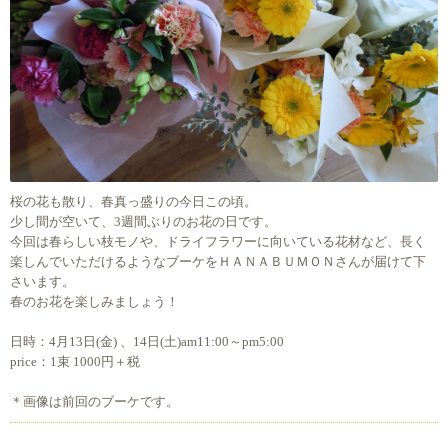
桜の花も散り、春真っ盛りの今日この頃。
少し間が空いて、3週間ぶりのお花の日です。
今回は春らしい枝モノや、ドライフラワーに向いている花材など、長く
楽しんでいただけるようなブーケをＨＡＮＡＢＵＭＯＮさんが届けて下
さいます。
春のお花を楽しみましょう！
日時：4月13日(金) 、14日(土)am11:00～pm5:00
price：1束 1000円＋税
＊画像は前回のブーケです。