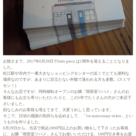
お陰さまで、2017年6月29日でlittle piece は1周年を迎えることとなりま
した。
松江駅や市内で一番大きなショッピングセンターの近くでとても便利な
場所なのですが、あまりに目立たない外観で迷われる方も多数。(スミマ
セン！)
そんなお店ですが、同時移転オープンのお隣「喫茶室ツバメ」さんのお
客様にもお立ち寄りいただいたりと、この1年でたくさんの方がご来店下
さいました。
顔なじみのお客様も増えてきて、大変うれしく思っています。
そこで、日頃の感謝の気持ちを込めまして、「1st anniversary ticket」とい
うものを作りました。
6月29日から、当店で税込1000円以上のお買い物をして下さったお客様
に、お隣「喫茶室ツバメ」さんでお使いいただける、100円引き券をお渡