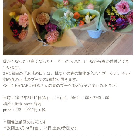
暖かくなったり寒くなったり、行ったり来たりしながら春が近付いてき
ています。
3月1回目の「お花の日」は、桃などの春の枝物を入れたブーケと、今が
旬の春のお花のブーケの2種類が届きます。
今月もHANABUMONさんの春のブーケをどうぞお楽しみ下さい。
日時：2017年3月10日(金)、11日(土) AM11：00～PM5：00
場所：little piece 店内
price：1束 1000円＋税
＊画像は前回のお花です
＊次回は3月24日(金)、25日(土)の予定です