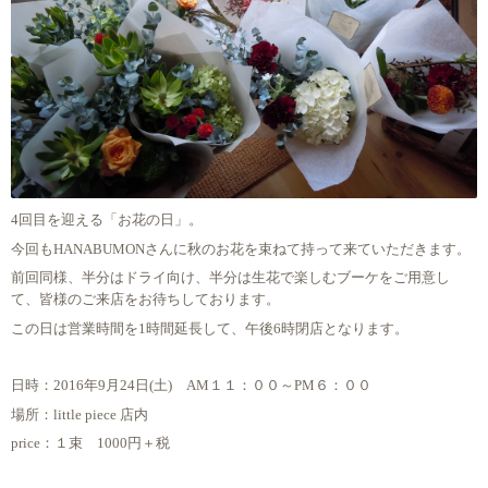
4回目を迎える「お花の日」。
今回もHANABUMONさんに秋のお花を束ねて持って来ていただきます。
前回同様、半分はドライ向け、半分は生花で楽しむブーケをご用意し
て、皆様のご来店をお待ちしております。
この日は営業時間を1時間延長して、午後6時閉店となります。
日時：2016年9月24日(土) AM１１：００～PM６：００
場所：little piece 店内
price：１束 1000円＋税