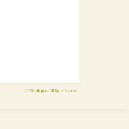
©2026
little piece
. All Rights Reserved.