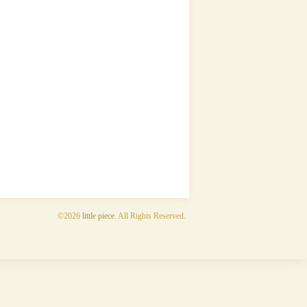
©2026
little piece
. All Rights Reserved.