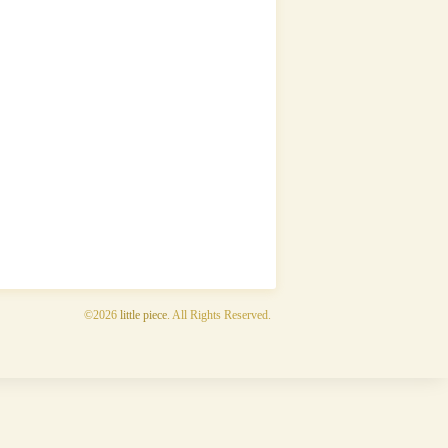
©2026
little piece
. All Rights Reserved.