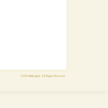
©2026
little piece
. All Rights Reserved.