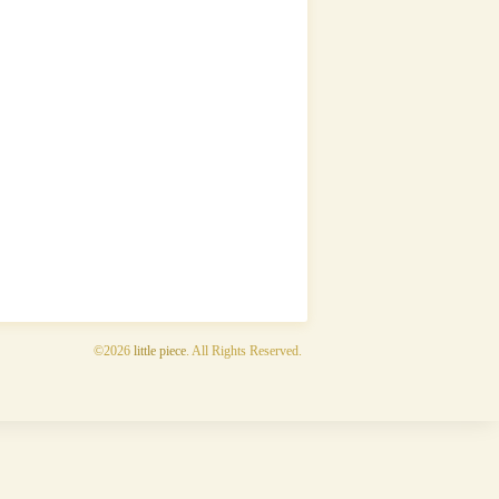
©2026
little piece
. All Rights Reserved.