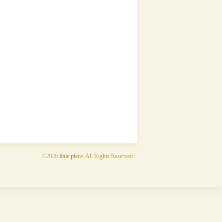
©2026
little piece
. All Rights Reserved.