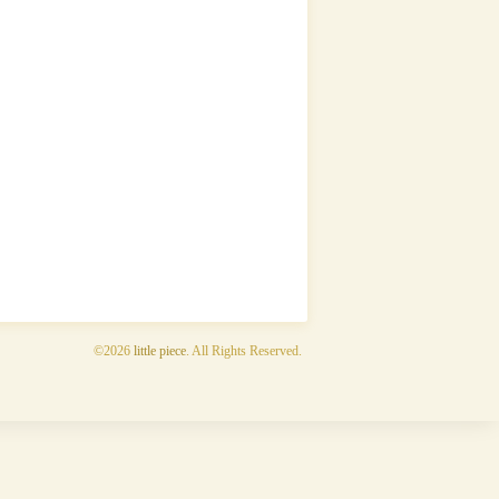
©2026
little piece
. All Rights Reserved.