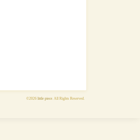
©2026
little piece
. All Rights Reserved.