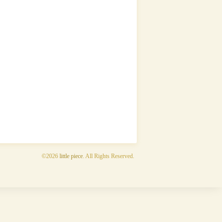
©2026
little piece
. All Rights Reserved.