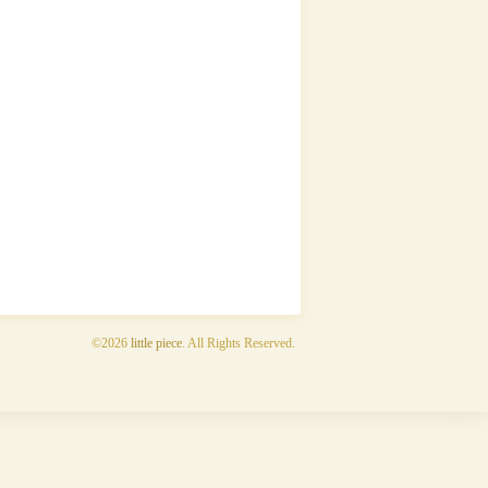
©2026
little piece
. All Rights Reserved.