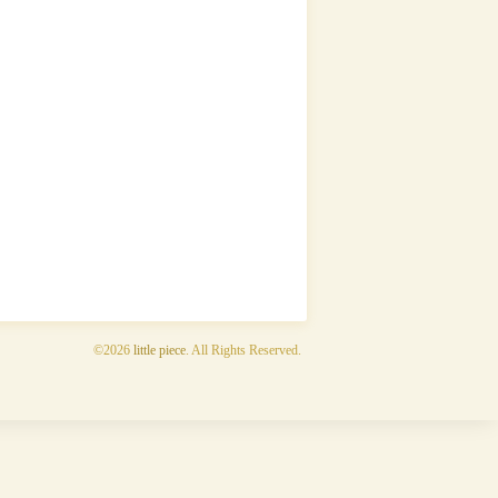
©2026
little piece
. All Rights Reserved.