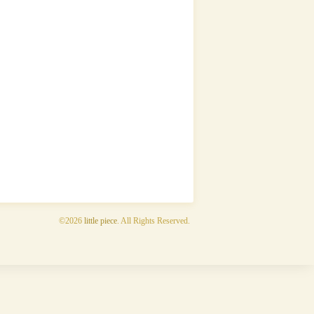
©2026
little piece
. All Rights Reserved.