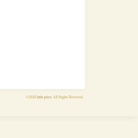
©2026
little piece
. All Rights Reserved.