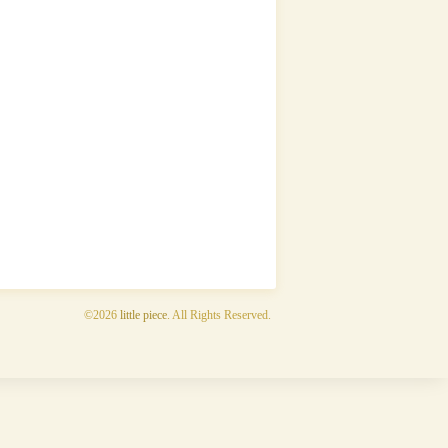
©2026
little piece
. All Rights Reserved.