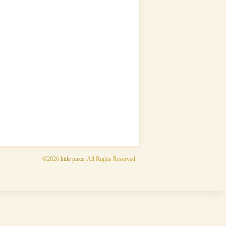
©2026
little piece
. All Rights Reserved.